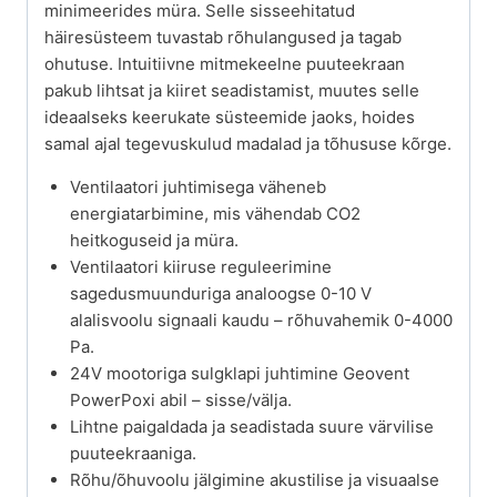
minimeerides müra. Selle sisseehitatud
häiresüsteem tuvastab rõhulangused ja tagab
ohutuse. Intuitiivne mitmekeelne puuteekraan
pakub lihtsat ja kiiret seadistamist, muutes selle
ideaalseks keerukate süsteemide jaoks, hoides
samal ajal tegevuskulud madalad ja tõhususe kõrge.
Ventilaatori juhtimisega väheneb
energiatarbimine, mis vähendab CO2
heitkoguseid ja müra.
Ventilaatori kiiruse reguleerimine
sagedusmuunduriga analoogse 0-10 V
alalisvoolu signaali kaudu – rõhuvahemik 0-4000
Pa.
24V mootoriga sulgklapi juhtimine Geovent
PowerPoxi abil – sisse/välja.
Lihtne paigaldada ja seadistada suure värvilise
puuteekraaniga.
Rõhu/õhuvoolu jälgimine akustilise ja visuaalse