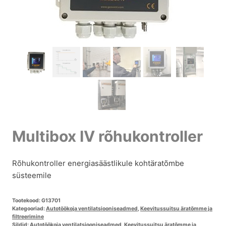
Multibox IV rõhukontroller
Rõhukontroller energiasäästlikule kohtäratõmbe
süsteemile
Tootekood:
G13701
Kategooriad:
Autotöökoja ventilatsiooniseadmed
,
Keevitussuitsu äratõmme ja
filtreerimine
Sildid:
Autotöökoja ventilatsiooniseadmed
,
Keevitussuitsu äratõmme ja