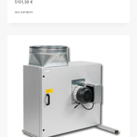
5101,36
€
SKU: EXFSB315