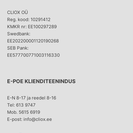
CLIOX OÜ
Reg. kood: 10291412
KMKR nr: EE100297289
Swedbank:
EE202200001120190268
SEB Pank:
EE577700771003116330
E-POE KLIENDITEENINDUS
E-N 8-17 ja reedel 8-16
Tel: 613 9747
Mob. 5615 6919
E-post: info@cliox.ee