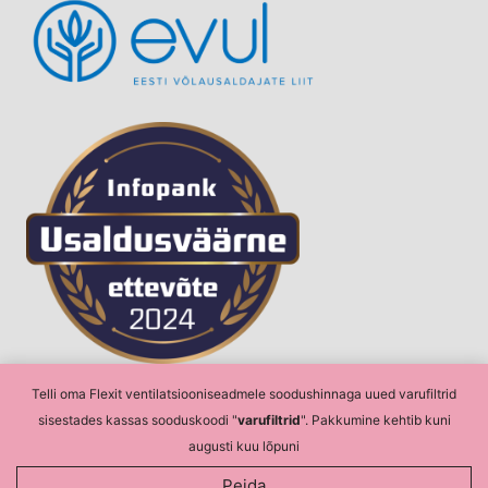
Telli oma Flexit ventilatsiooniseadmele soodushinnaga uued varufiltrid
sisestades kassas sooduskoodi "
varufiltrid
". Pakkumine kehtib kuni
augusti kuu lõpuni
© 2026 ClioX OÜ
Peida