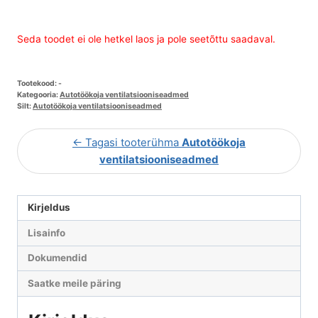
Seda toodet ei ole hetkel laos ja pole seetõttu saadaval.
Tootekood:
-
Kategooria:
Autotöökoja ventilatsiooniseadmed
Silt:
Autotöökoja ventilatsiooniseadmed
← Tagasi tooterühma
Autotöökoja
ventilatsiooniseadmed
Kirjeldus
Lisainfo
Dokumendid
Saatke meile päring