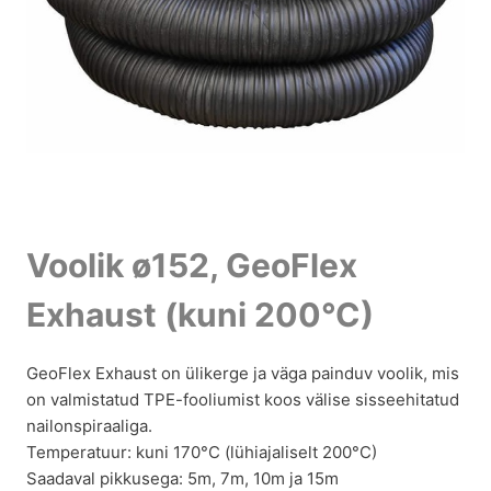
Voolik ø152, GeoFlex
Exhaust (kuni 200°C)
GeoFlex Exhaust on ülikerge ja väga painduv voolik, mis
on valmistatud TPE-fooliumist koos välise sisseehitatud
nailonspiraaliga.
Temperatuur: kuni 170°C (lühiajaliselt 200°C)
Saadaval pikkusega: 5m, 7m, 10m ja 15m