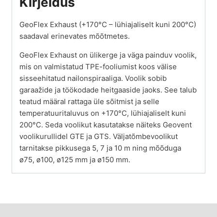
Kirjeldus
GeoFlex Exhaust (+170°C – lühiajaliselt kuni 200°C)
saadaval erinevates mõõtmetes.
GeoFlex Exhaust on ülikerge ja väga painduv voolik,
mis on valmistatud TPE-fooliumist koos välise
sisseehitatud nailonspiraaliga. Voolik sobib
garaažide ja töökodade heitgaaside jaoks. See talub
teatud määral rattaga üle sõitmist ja selle
temperatuuritaluvus on +170°C, lühiajaliselt kuni
200°C. Seda voolikut kasutatakse näiteks Geovent
voolikurullidel GTE ja GTS. Väljatõmbevoolikut
tarnitakse pikkusega 5, 7 ja 10 m ning mõõduga
ø75, ø100, ø125 mm ja ø150 mm.