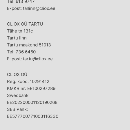
Tel: 613 9747
E-post: tallinn@cliox.ee
CLIOX OÜ TARTU
Tähe tn 131c
Tartu linn
Tartu maakond 51013
Tel: 736 6460
E-post: tartu@cliox.ee
CLIOX OÜ
Reg. kood: 10291412
KMKR nr: EE100297289
Swedbank:
EE202200001120190268
SEB Pank:
EE577700771003116330