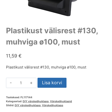
Plastikust välisrest #130,
muhviga ø100, must
11,59
€
Plastikust välisrest #130, muhviga ø100, must
Lisa korvi
Tootekood:
FL117144
Kategooriad:
DIY värskeõhuklapp
,
Värskeõhuklapid
Sildid:
DIY värskeõhuklapp
,
Värskeõhuklapp