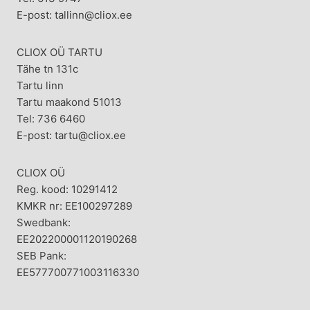
E-post: tallinn@cliox.ee
CLIOX OÜ TARTU
Tähe tn 131c
Tartu linn
Tartu maakond 51013
Tel: 736 6460
E-post: tartu@cliox.ee
CLIOX OÜ
Reg. kood: 10291412
KMKR nr: EE100297289
Swedbank:
EE202200001120190268
SEB Pank:
EE577700771003116330