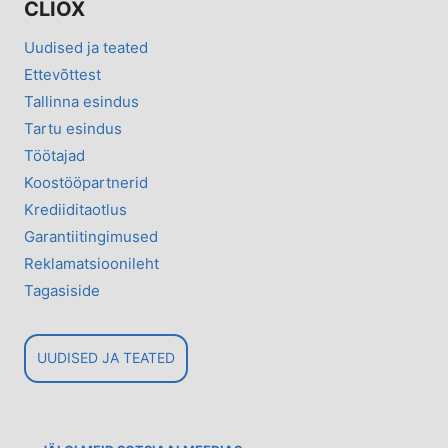
CLIOX
Uudised ja teated
Ettevõttest
Tallinna esindus
Tartu esindus
Töötajad
Koostööpartnerid
Krediiditaotlus
Garantiitingimused
Reklamatsioonileht
Tagasiside
UUDISED JA TEATED