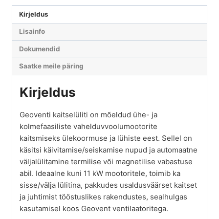
Kirjeldus
Lisainfo
Dokumendid
Saatke meile päring
Kirjeldus
Geoventi kaitselüliti on mõeldud ühe- ja
kolmefaasiliste vahelduvvoolumootorite
kaitsmiseks ülekoormuse ja lühiste eest. Sellel on
käsitsi käivitamise/seiskamise nupud ja automaatne
väljalülitamine termilise või magnetilise vabastuse
abil. Ideaalne kuni 11 kW mootoritele, toimib ka
sisse/välja lülitina, pakkudes usaldusväärset kaitset
ja juhtimist tööstuslikes rakendustes, sealhulgas
kasutamisel koos Geovent ventilaatoritega.