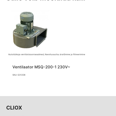
Autotöökoja ventilatsiooniseadmed, Keevitussuitsu äratõmme ja filtreerimine
Ventilaator MSQ-200-1 230V~
SKU: G31208
CLIOX