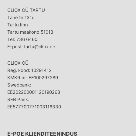
CLIOX OÜ TARTU
Tähe tn 131c
Tartu linn
Tartu maakond 51013
Tel: 736 6460
E-post: tartu@cliox.ee
CLIOX OÜ
Reg. kood: 10291412
KMKR nr: EE100297289
Swedbank:
EE202200001120190268
SEB Pank:
EE577700771003116330
E-POE KLIENDITEENINDUS