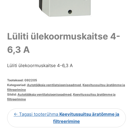
Lüliti ülekoormuskaitse 4-
6,3 A
Lüliti ülekoormuskaitse 4-6,3 A
Tootekood:
G92205
Kategooriad:
Autotöökoja ventilatsiooniseadmed
,
Keevitussuitsu äratõmme ja
filtreerimine
Sildid:
Autotöökoja ventilatsiooniseadmed
,
Keevitussuitsu äratõmme ja
filtreerimine
← Tagasi tooterühma
Keevitussuitsu äratõmme ja
filtreerimine