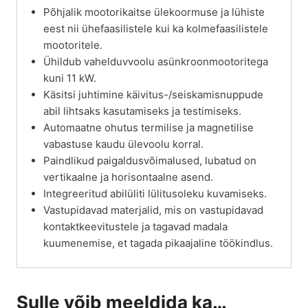
Põhjalik mootorikaitse ülekoormuse ja lühiste
eest nii ühefaasilistele kui ka kolmefaasilistele
mootoritele.
Ühildub vahelduvvoolu asünkroonmootoritega
kuni 11 kW.
Käsitsi juhtimine käivitus-/seiskamisnuppude
abil lihtsaks kasutamiseks ja testimiseks.
Automaatne ohutus termilise ja magnetilise
vabastuse kaudu ülevoolu korral.
Paindlikud paigaldusvõimalused, lubatud on
vertikaalne ja horisontaalne asend.
Integreeritud abilüliti lülitusoleku kuvamiseks.
Vastupidavad materjalid, mis on vastupidavad
kontaktkeevitustele ja tagavad madala
kuumenemise, et tagada pikaajaline töökindlus.
Sulle võib meeldida ka…