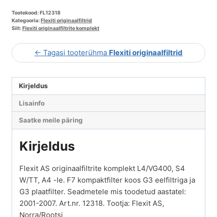
Tootekood:
FL12318
Kategooria:
Flexiti originaalfiltrid
Silt:
Flexiti originaalfiltrite komplekt
← Tagasi tooterühma
Flexiti originaalfiltrid
Kirjeldus
Lisainfo
Saatke meile päring
Kirjeldus
Flexit AS originaalfiltrite komplekt L4/VG400, S4
W/TT, A4 -le. F7 kompaktfilter koos G3 eelfiltriga ja
G3 plaatfilter. Seadmetele mis toodetud aastatel:
2001-2007. Art.nr. 12318. Tootja: Flexit AS,
Norra/Rootsi