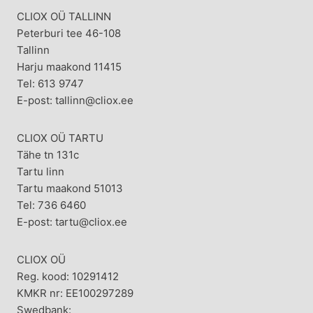
CLIOX OÜ TALLINN
Peterburi tee 46-108
Tallinn
Harju maakond 11415
Tel: 613 9747
E-post: tallinn@cliox.ee
CLIOX OÜ TARTU
Tähe tn 131c
Tartu linn
Tartu maakond 51013
Tel: 736 6460
E-post: tartu@cliox.ee
CLIOX OÜ
Reg. kood: 10291412
KMKR nr: EE100297289
Swedbank: